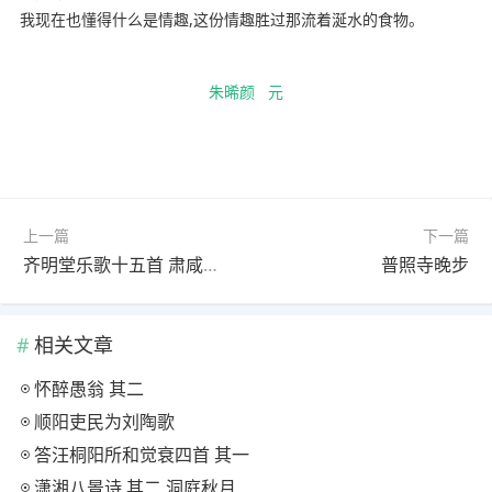
我现在也懂得什么是情趣,这份情趣胜过那流着涎水的食物。
朱晞颜
元
上一篇
下一篇
齐明堂乐歌十五首 肃咸乐谢超宗
普照寺晚步
相关文章
怀醉愚翁 其二
顺阳吏民为刘陶歌
答汪桐阳所和觉衰四首 其一
潇湘八景诗 其二 洞庭秋月