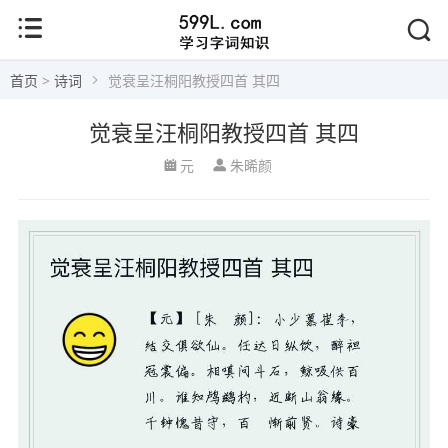
首页
>
诗词
觉衰呈汪桐阳教授四首 其四
觉衰呈汪桐阳教授四首 其四
元
朱晞颜