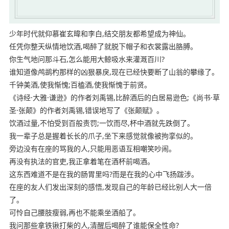
少年时代就仰慕崔玄暐和李白,结交朋友都希望成为神仙。
任凭你整天纵情地饮酒,喝醉了就脱下帽子和衣裳露出胳膊。
你生气地问那斗石,怎么能用大鲸吸水来灌溉百川?
谁知道像鸬鹚杓那样的凶狠暴戾,现在已经快要断了山翁的攀缘了。
千钟美酒,使我惭愧;百榼酒,使我惭愧于前贤。
《诗经·大雅·谦逊》的作者刘禹锡,比醉酒后的白居易逊色;《尚书·草
圣·张颠》的作者刘禹锡,错误地写了《张颠赋》。
饮酒过量,不怕受到百般责罚;一饮而尽,杯中酒就先跌倒了。
我一辈子总是握着长长的爪子,坐下来感觉就像被拘挛似的。
旁边没有在座的骂我的人,只能用恶语互相嘲笑吵闹。
再没有执法的官吏,我正拿着笔在酒杯前喝酒。
这东西难道不是在我的肠胃里吗?而是在我的心中飞扬跋涉。
在座的友人们发出深刻的感悟,发现自己的年龄已经比别人大一倍
了。
可怜自己腰肢瘦弱,再也不能乘坐酒船了。
我问那些拿铁锹打柴的人,清醒后喝醉了谁能保全性命?