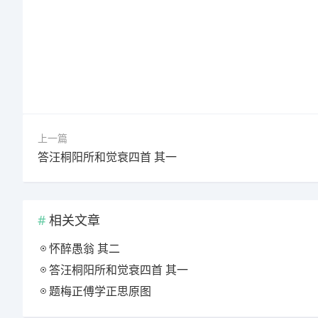
上一篇
答汪桐阳所和觉衰四首 其一
相关文章
怀醉愚翁 其二
答汪桐阳所和觉衰四首 其一
题梅正傅学正思原图