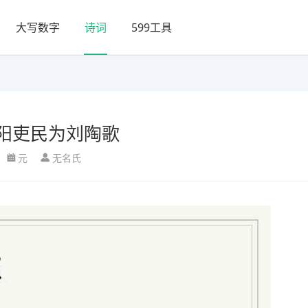
大写数字
诗词
599工具
阳吏民为刘陶歌
元
无名氏