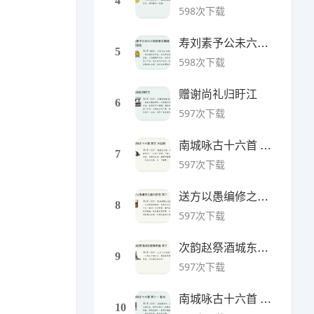
4
598次下载
寿刘素予公未六十致政家无厚储洵贤辈也
5
598次下载
赠谢尚礼归盱江
6
597次下载
南城咏古十六首 其五 大悲阁
7
597次下载
送方以愚编修之嘉兴推官 其二
8
597次下载
次韵赵祭酒城东宴集四首 其三
9
597次下载
南城咏古十六首 其十一 妆台
10