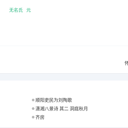
无名氏
元
顺阳吏民为刘陶歌
潇湘八景诗 其二 洞庭秋月
齐房