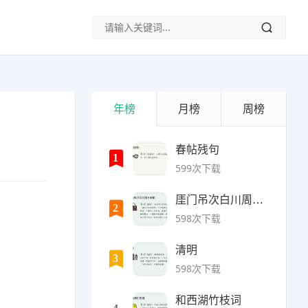
年榜
月榜
周榜
春帖残句
1
599次下载
厓门吊次白川周大参韵
2
598次下载
清明
3
598次下载
和西湖竹枝词