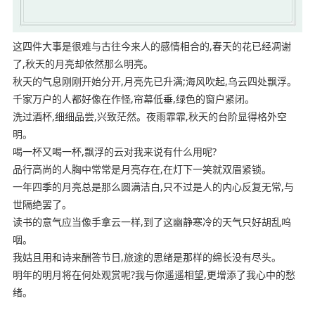
这四件大事是很难与古往今来人的感情相合的,春天的花已经凋谢
了,秋天的月亮却依然那么明亮。
秋天的气息刚刚开始分开,月亮先已升满;海风吹起,乌云四处飘浮。
千家万户的人都好像在作怪,帘幕低垂,绿色的窗户紧闭。
洗过酒杯,细细品尝,兴致茫然。夜雨霏霏,秋天的台阶显得格外空
明。
喝一杯又喝一杯,飘浮的云对我来说有什么用呢?
品行高尚的人胸中常常是月亮存在,在灯下一笑就双眉紧锁。
一年四季的月亮总是那么圆满洁白,只不过是人的内心反复无常,与
世隔绝罢了。
读书的意气应当像手拿云一样,到了这幽静寒冷的天气只好胡乱呜
咽。
我姑且用和诗来酬答节日,旅途的思绪是那样的绵长没有尽头。
明年的明月将在何处观赏呢?我与你遥遥相望,更增添了我心中的愁
绪。