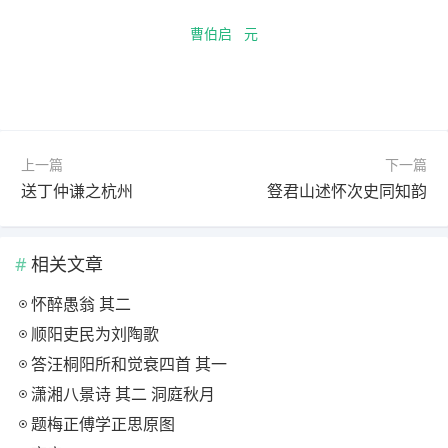
曹伯启
元
上一篇
下一篇
送丁仲谦之杭州
豋君山述怀次史同知韵
相关文章
怀醉愚翁 其二
顺阳吏民为刘陶歌
答汪桐阳所和觉衰四首 其一
潇湘八景诗 其二 洞庭秋月
题梅正傅学正思原图