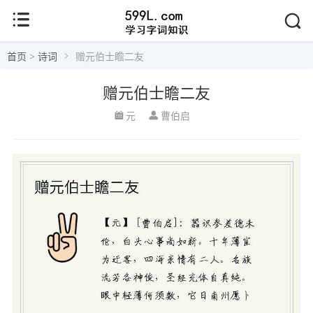
首页
>
诗词
赠元伯士瞻二友
赠元伯士瞻二友
元
曹伯启