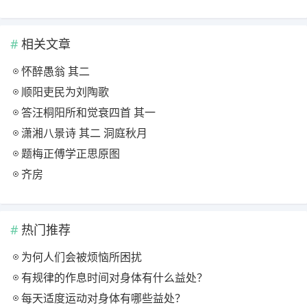
相关文章
怀醉愚翁 其二
顺阳吏民为刘陶歌
答汪桐阳所和觉衰四首 其一
潇湘八景诗 其二 洞庭秋月
题梅正傅学正思原图
齐房
热门推荐
为何人们会被烦恼所困扰
有规律的作息时间对身体有什么益处？
每天适度运动对身体有哪些益处？