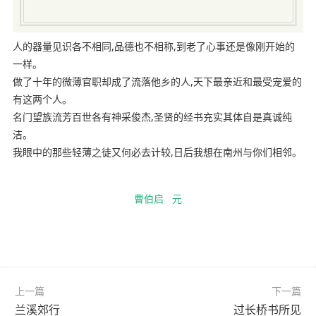
人的器量见识各不相同,品德也不相称,到老了心事还是像刚开始的
一样。
做了十年的微薄官职却成了流落他乡的人,天下最亲近和最受宠爱的
有这两个人。
名门望族流芳百世各有神采俊杰,圣贤的经书充实其体自是真诚纯
洁。
我眼中的那些轻薄之徒又何必去计较,日后我想在南州与你们相邻。
曹伯启
元
上一篇
下一篇
兰溪郊行
过长桥书所见